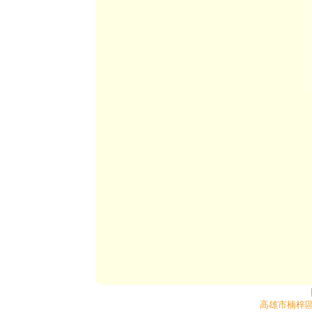
高雄市楠梓區後昌